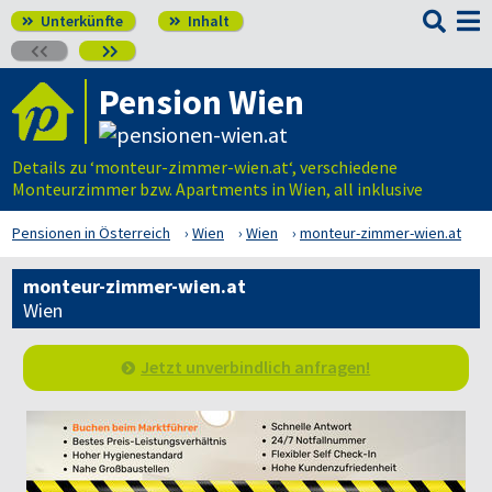

Unterkünfte
Inhalt




Pension Wien
Details zu ‘monteur-zimmer-wien.at‘, verschiedene
Monteurzimmer bzw. Apartments in Wien, all inklusive
Pensionen in Österreich
Wien
Wien
monteur-zimmer-wien.at
monteur-zimmer-wien.at
Wien
Jetzt unverbindlich anfragen!